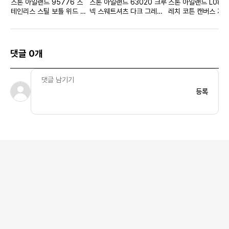
스톤 아일랜드 95776 스
스톤 아일랜드 63020 크루
스톤 아일랜드 L080
테인리스 스틸 보틀 위드 백
넥 스웨트셔츠 다크 그레이
레치 코튼 캔버스 가먼
블랙 - 21FW
- 20FW
이드 카고 버뮤다 쇼츠
- 23SS
댓글 0개
등록