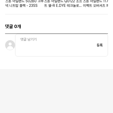
스톤 아일랜드 502B0 크루
스톤 아일랜드 Q0122 소프
스톤 아일랜드 117W
넥 니트탑 블랙 - 23SS
트 쉘-R E.DYE 테크놀로지
이펙트 오버셔츠 파스
자켓 옐로우 - 22FW
루 - 21SS
댓글 0개
등록