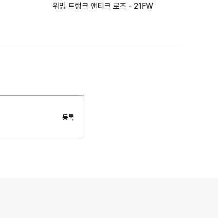
위밍 트렁크 앤티크 로즈 - 21FW
등록