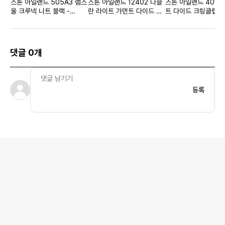
스톤 아일랜드 505A3 램스
스톤 아일랜드 12402 나슬
스톤 아일랜드 4012
울 크루넥 니트 블랙 -
란 라이트 가먼트 다이드 후
트 다이드 크링클랩스
22SS 키즈
드 오버셔츠 블랙 - 22SS
자켓 파우더 블루 - 2
댓글 0개
등록