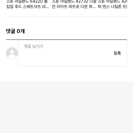
스톤 아일랜드 64220 풀
스톤 아일랜드 42732 나슬
스톤 아일랜드 4264
집업 후드 스웨트셔츠 네이
란 라이트 와트로 다운 파카
퍼 덴스 나일론 트윌 
비 블루 - 22FW
블랙 - 20FW
로프트 인슐레이션 
지 코트 블랙 - 22FW
댓글 0개
등록