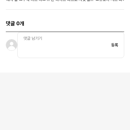
린 - 20FW
- 20SS
21FW
댓글 0개
등록