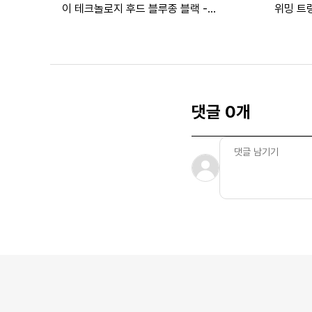
이 테크놀로지 후드 블루종 블랙 -
위밍 트렁
22SS 키즈
댓글 0개