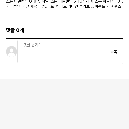
스톤 아일랜드 G1019 나일
스톤 아일랜드 511C4 라이
스톤 아일랜드 313L1
론 메탈 에코닐 재생 나일론
트 울 니트 가디건 올리브 그
이펙트 카고 팬츠 블랙
다운 베스트 라이트 그레이
린
22FW
- 22FW
댓글 0개
등록