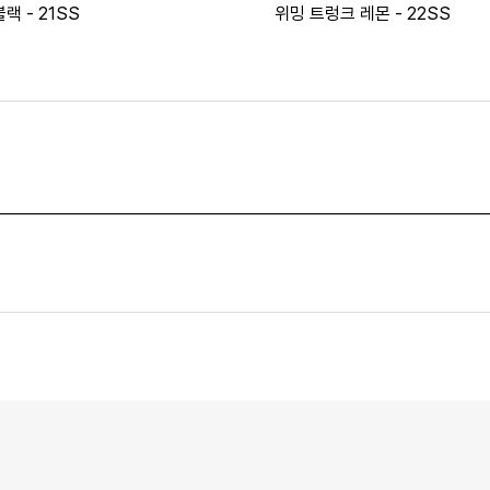
랙 - 21SS
위밍 트렁크 레몬 - 22SS