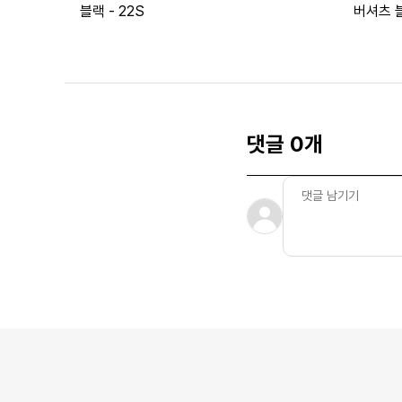
블랙 - 22S
버셔츠 블
댓글 0개