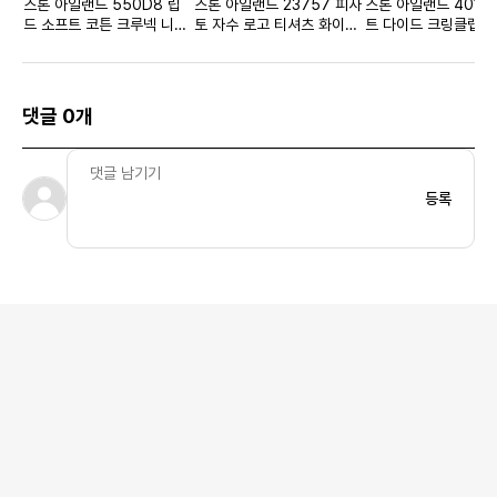
스톤 아일랜드 550D8 립
스톤 아일랜드 23757 피사
스톤 아일랜드 4012
드 소프트 코튼 크루넥 니트
토 자수 로고 티셔츠 화이트
트 다이드 크링클랩스 
올리브 그린 - 22SS
- 21SS
NY 다운 자켓 네이비
- 22FW
댓글 0개
등록