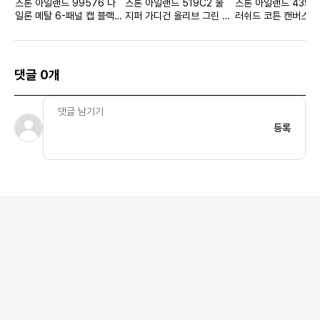
스톤 아일랜드 99576 나
스톤 아일랜드 519C2 울
스톤 아일랜드 439W
일론 메탈 6-패널 캡 블랙 -
지퍼 가디건 올리브 그린 -
러쉬드 코튼 캔버스 
22SS
22FW
다이드 올드 이펙트 자
이비 블루 - 22SS
댓글 0개
등록