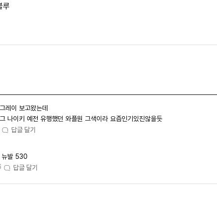
블루
그레이 보고왔는데
그 나이키 예전 유행했던 와플원 그색이라 요즘인기있진않을듯
답글 달기
뉴발 530
6
답글 달기