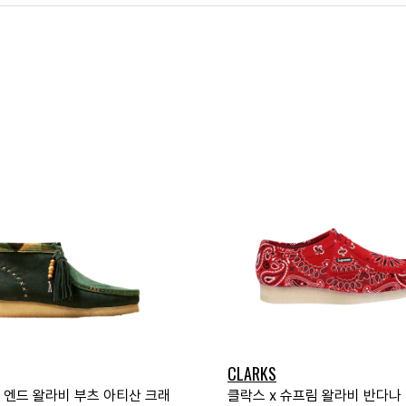
CLARKS
x 엔드 왈라비 부츠 아티산 크래
클락스 x 슈프림 왈라비 반다나