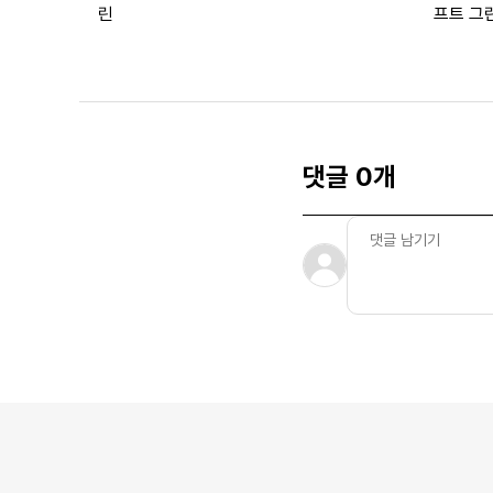
린
프트 그
댓글 0개