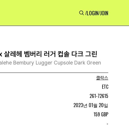
LOGIN
JOIN
/
/
x 살레헤 벰버리 러거 컵솔 다크 그린
 Salehe Bembury Lugger Cupsole Dark Green
클락스
ETC
261-72615
2023년 01월 20일
159 GBP
-