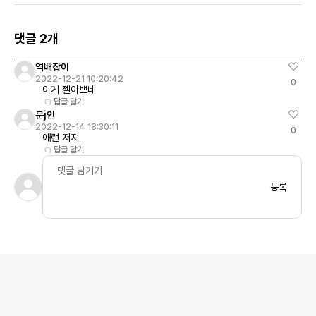
댓글 2개
역배잡이
2022-12-21 10:20:42
0
이게 젤이쁘네
답글 달기
문j인
2022-12-14 18:30:11
0
애런 저지
답글 달기
등록