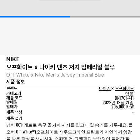
NIKE
오프화이트 x 나이키 맨즈 저지 임페리얼 블루
Off-White x Nike Men's Jersey Imperial Blue
제품 정보
x
브랜드
나이키
오프화이트
없음
카테고리
DN1701-411
제품 코드
2022년 12월 21일
발매일
205,000 KRW
발매가
-
제품 색상
제품 설명
넘버 001: 레트로 축구 골키퍼 저지를 입고 매일 승리를 거두세요. 올
오버 Off-White™(오프화이트™) 우드그레인 프린트가 자연에서 영감
을 받은 감성을 선사하며 '스위밍 맨' 그래픽과 브랜딩이 들어간 팔