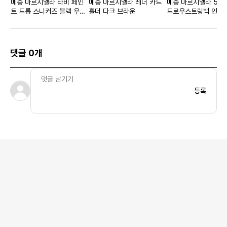
메종 마르지엘라 타비 페인
메종 마르지엘라 레더 카드
메종 마르지엘라 5AC
트 드롭 스니커즈 블랙 우먼
홀더 다크 브라운
드로우스트링백 인디 
스
댓글 0개
등록