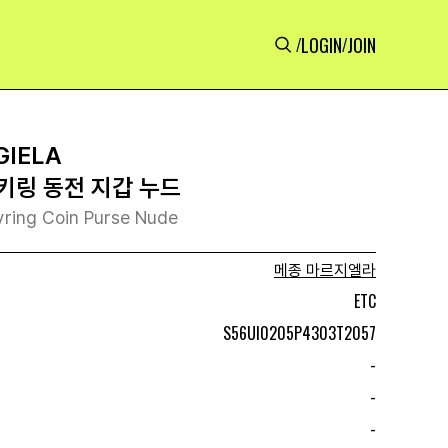
LOGIN
JOIN
/
/
GIELA
키링 동전 지갑 누드
yring Coin Purse Nude
메종 마르지엘라
ETC
S56UI0205P4303T2057
-
-
-