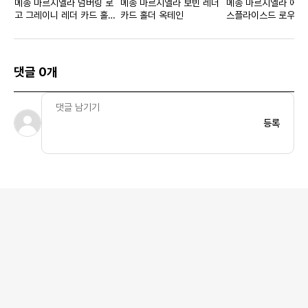
메종 마르지엘라 넘버링 로
메종 마르지엘라 보빈 레더
메종 마르지엘라 에볼
고 그레이니 레더 카드 홀더
카드 홀더 옥테인
스플라이스드 로우탑
인디 핑크
즈 화이트
댓글 0개
등록