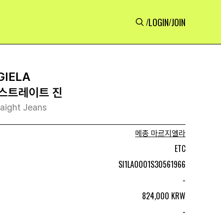
LOGIN
JOIN
/
/
GIELA
스트레이트 진
raight Jeans
메종 마르지엘라
ETC
SI1LA0001S30561966
-
824,000 KRW
-