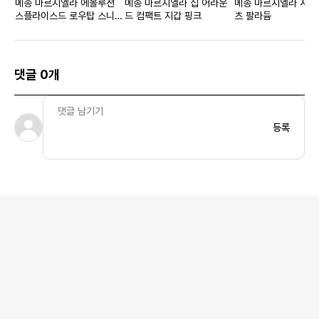
메종 마르지엘라 에볼루션
메종 마르지엘라 집 어라운
메종 마르지엘라 저지
스플라이스드 로우탑 스니커
드 컴팩트 지갑 핑크
츠 팔라듐
즈 베이지
댓글 0개
등록