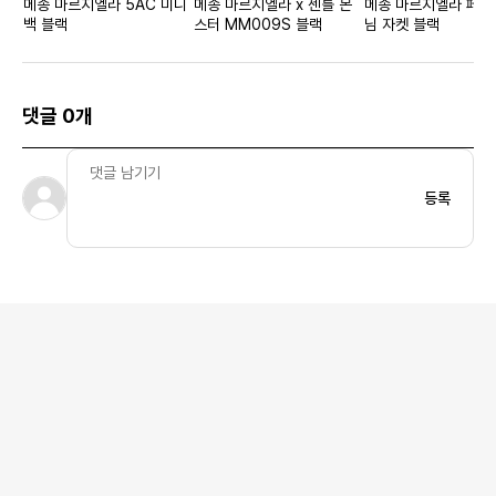
메종 마르지엘라 5AC 미니
메종 마르지엘라 x 젠틀 몬
메종 마르지엘라 페인
백 블랙
스터 MM009S 블랙
님 자켓 블랙
댓글 0개
등록