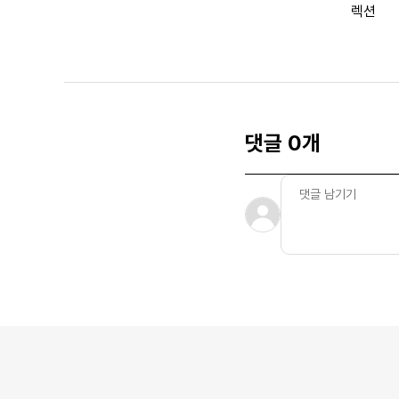
렉션
댓글 0개