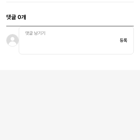
댓글 0개
등록