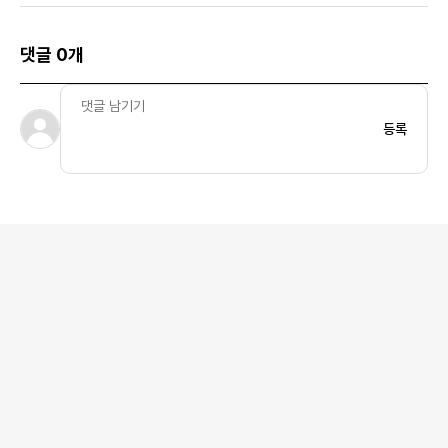
댓글 0개
등록