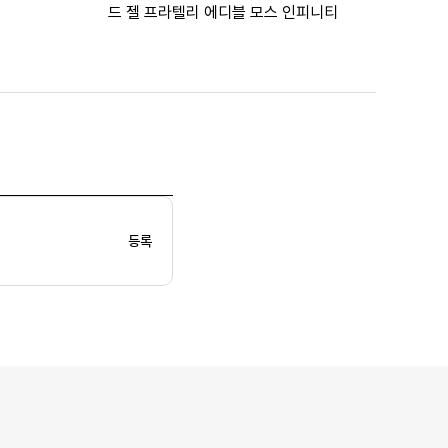
드 젤 프라텔리 에디블 모스 인피니티
등록