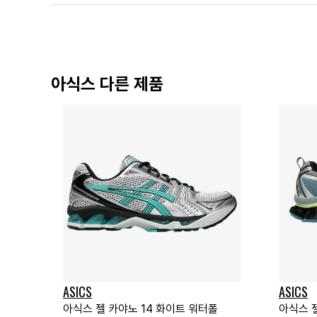
아식스 다른 제품
ASICS
ASICS
아식스 젤 카야노 14 화이트 워터폴
아식스 