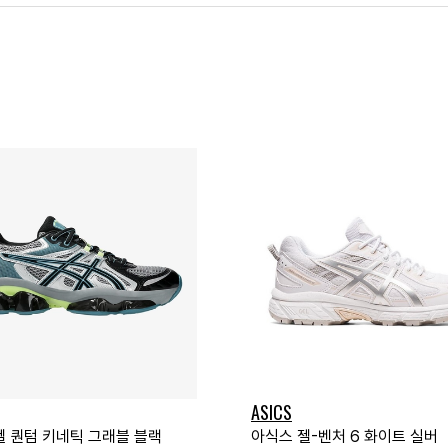
ASICS
젤 퀀텀 키네틱 그래블 블랙
아식스 젤-벤처 6 화이트 실버