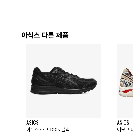
아식스 다른 제품
ASICS
ASICS
아식스 조그 100s 블랙
어보브 더