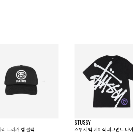
STUSSY
파리 트러커 캡 블랙
스투시 빅 베이직 피그먼트 다