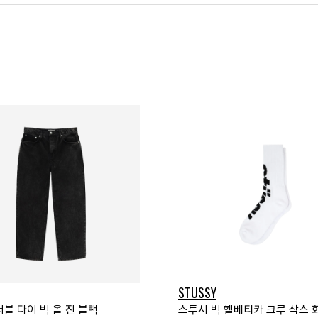
STUSSY
블 다이 빅 올 진 블랙
스투시 빅 헬베티카 크루 삭스 