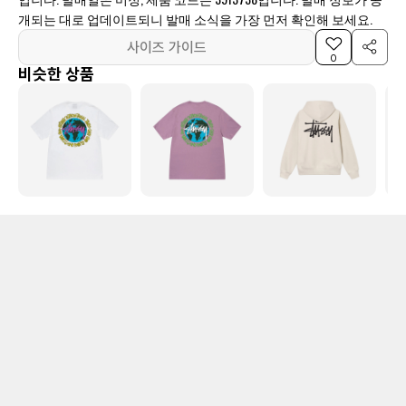
개되는 대로 업데이트되니 발매 소식을 가장 먼저 확인해 보세요.
사이즈 가이드
0
비슷한 상품