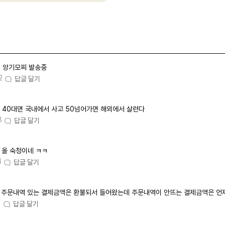
앙기모찌 발송중
2
답글 달기
40대면 국내에서 사고 50넘어가면 해외에서 살련다
8
답글 달기
올 숙청이네 ㅋㅋ
4
답글 달기
주문내역 있는 결제금액은 환불되서 들어왔는데 주문내역이 안뜨는 결제금액은 언
1
답글 달기