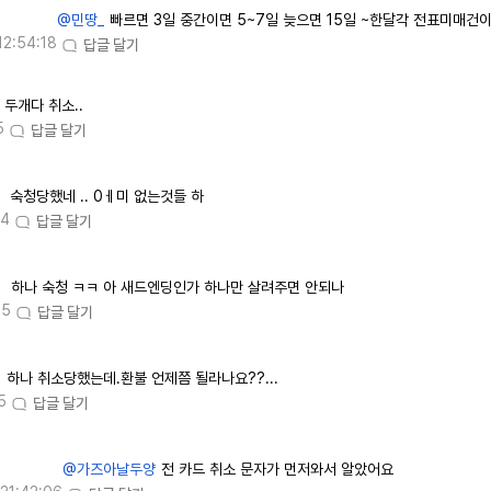
@민땅_
빠르면 3일 중간이면 5~7일 늦으면 15일 ~한달각 전표미매건
12:54:18
답글 달기
두개다 취소..
5
답글 달기
숙청당했네 .. 0ㅔ미 없는것들 하
54
답글 달기
하나 숙청 ㅋㅋ 아 새드엔딩인가 하나만 살려주면 안되나
55
답글 달기
하나 취소당했는데.환불 언제쯤 될라나요??...
5
답글 달기
@가즈아날두양
전 카드 취소 문자가 먼저와서 알았어요