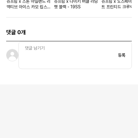
슈프림 x 스톤 아일랜드 리
슈프림 x 나이키 버클 러닝
슈프림 x 노스페이스
액티브 아이스 카모 립스탑
햇 블랙 - 19SS
트 프린티드 크루넥 블
자켓 탄 - 22SS
21SS
댓글 0개
등록