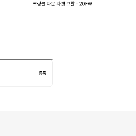
크링클 다운 자켓 코랄 - 20FW
등록