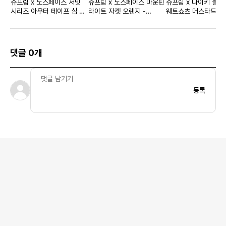
슈프림 x 노스페이스 서밋
슈프림 x 노스페이스 마운틴
슈프림 x 나이키 플래
시리즈 아우터 테이프 심 캠
라이트 자켓 오렌지 -
웨트쇼츠 머스타드 - 
프캡 올리브 - 21SS
16FW
댓글 0개
등록