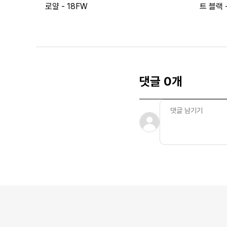
로얄 - 18FW
트 블랙 -
댓글 0개