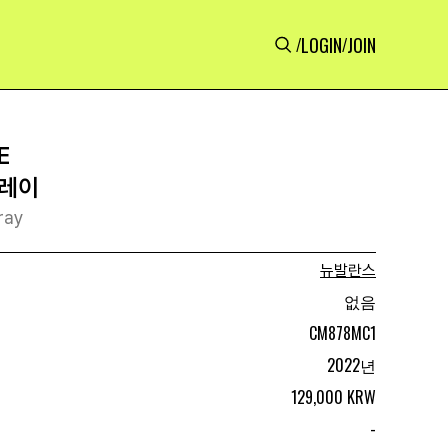
LOGIN
JOIN
/
/
E
그레이
ray
뉴발란스
없음
CM878MC1
2022년
129,000 KRW
-