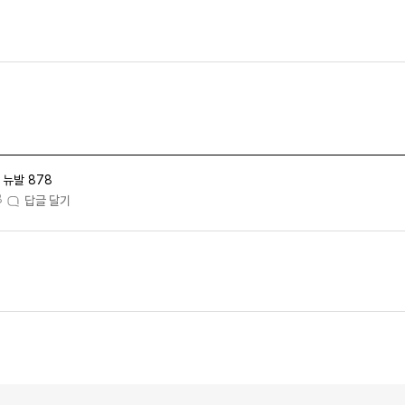
뉴발 878
8
답글 달기