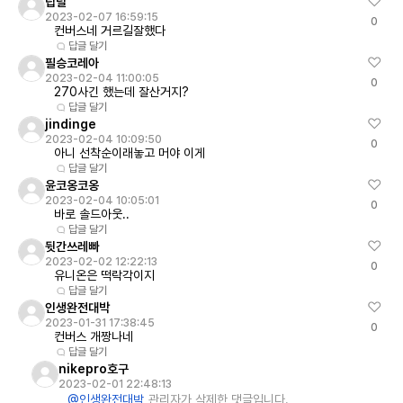
립널
2023-02-07 16:59:15
0
컨버스네 거르길잘했다
답글 달기
필승코레아
2023-02-04 11:00:05
0
270사긴 했는데 잘산거지?
답글 달기
jindinge
2023-02-04 10:09:50
0
아니 선착순이래놓고 머야 이게
답글 달기
윤코옹코옹
2023-02-04 10:05:01
0
바로 솔드아웃..
답글 달기
뒷간쓰레빠
2023-02-02 12:22:13
0
유니온은 떡락각이지
답글 달기
인생완전대박
2023-01-31 17:38:45
0
컨버스 개짱나네
답글 달기
nikeprο호구
2023-02-01 22:48:13
@인생완전대박
관리자가 삭제한 댓글입니다.