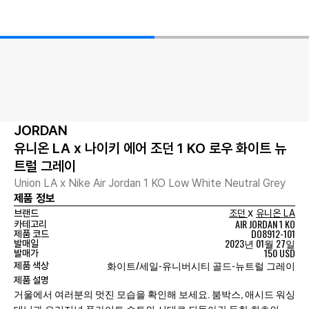
JORDAN
유니온 LA x 나이키 에어 조던 1 KO 로우 화이트 뉴
트럴 그레이
Union LA x Nike Air Jordan 1 KO Low White Neutral Grey
제품 정보
x
브랜드
조던
유니온 LA
AIR JORDAN 1 KO
카테고리
DO8912-101
제품 코드
2023년 01월 27일
발매일
150 USD
발매가
화이트/세일-유니버시티 골드-뉴트럴 그레이
제품 색상
제품 설명
거울에서 여러분의 멋진 모습을 확인해 보세요. 붐박스, 애시드 워싱
데님과 오리지널 플라이트 수트의 시대로 되돌아간 듯한 최초의