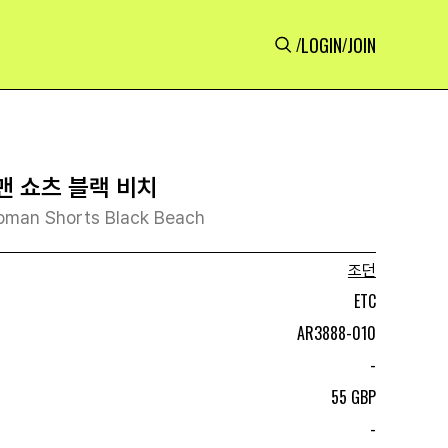
LOGIN
JOIN
/
/
맨 쇼츠 블랙 비치
pman Shorts Black Beach
조던
ETC
AR3888-010
-
55 GBP
-