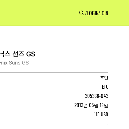
LOGIN
JOIN
/
/
닉스 선즈 GS
enix Suns GS
조던
ETC
305368-043
2013년 05월 19일
115 USD
-