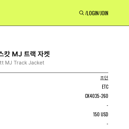
LOGIN
JOIN
/
/
스캇 MJ 트랙 자켓
tt MJ Track Jacket
조던
ETC
CK4035-260
-
150 USD
-