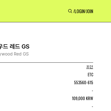
LOGIN
JOIN
/
/
우드 레드 GS
rywood Red GS
조던
ETC
553560-615
-
109,000 KRW
-