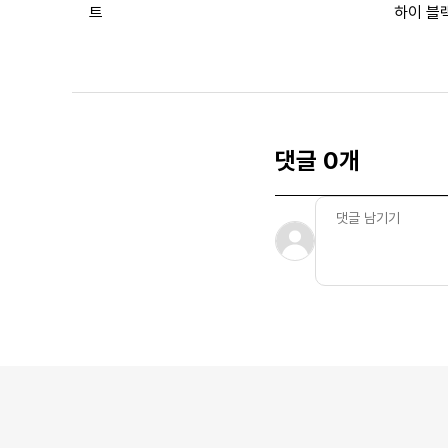
트
하이 블
댓글 0개