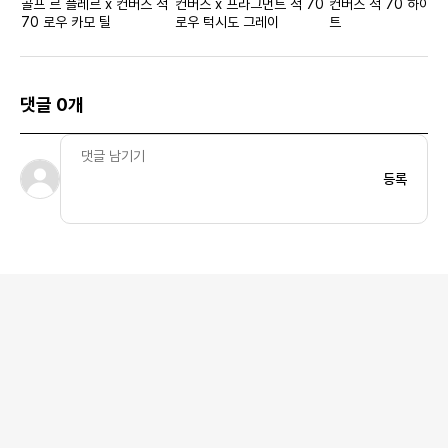
골프 르 플레르 x 컨버스 척
컨버스 x 프라그먼트 척 70
컨버스 척 70 하이 다
70 로우 카모 틸
로우 턱시도 그레이
트
댓글 0개
등록