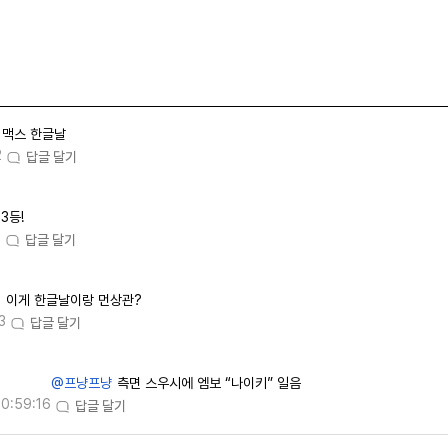
맥스 한글날
2
답글 달기
3등!
7
답글 달기
이게 한글날이랑 먼상관?
3
답글 달기
@프냥프냥
측면 스우시에 엠보 “나이키” 일음
10:59:16
답글 달기