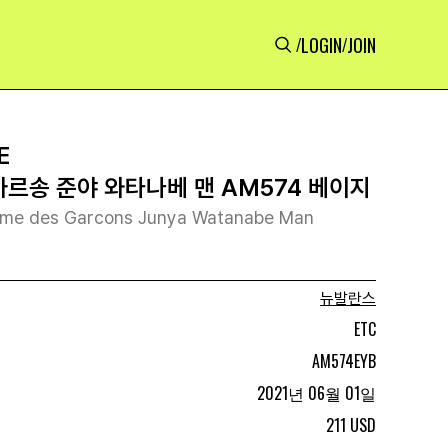
LOGIN
JOIN
/
/
E
가르송 준야 와타나베 맨 AM574 베이지
me des Garcons Junya Watanabe Man
뉴발란스
ETC
AM574EYB
2021년 06월 01일
211 USD