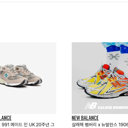
LANCE
NEW BALANCE
991 메이드 인 UK 20주년 그
살레헤 벰버리 x 뉴발란스 190