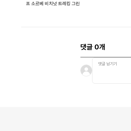
프 소르베 비치넛 트레킹 그린
댓글 0개