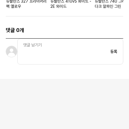
뉴발란스 327 프라이머리
뉴발란스 410v5 화이트 -
뉴발란스 740 그레이
팩 옐로우
2E 와이드
다크 알파인 그린
댓글 0개
등록