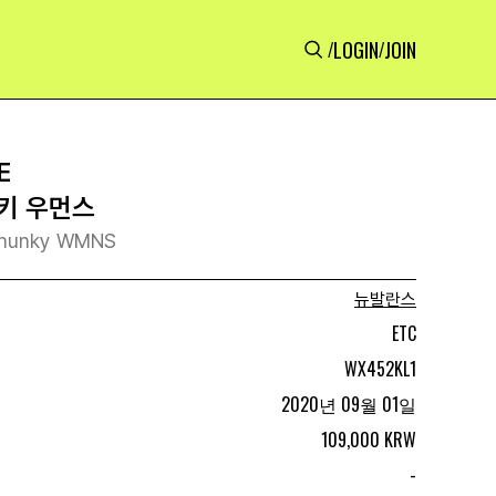
LOGIN
JOIN
/
/
E
청키 우먼스
Chunky WMNS
뉴발란스
ETC
WX452KL1
2020년 09월 01일
109,000 KRW
-