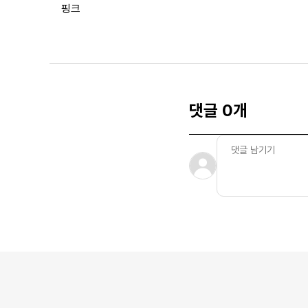
핑크
댓글 0개