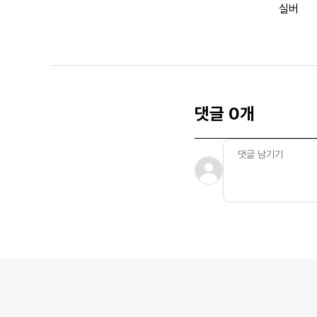
실버
댓글 0개