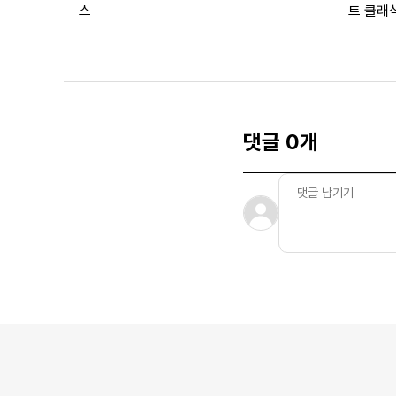
스
트 클래
댓글 0개