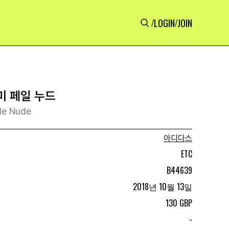
LOGIN
JOIN
/
/
미 페일 누드
le Nude
아디다스
ETC
B44639
2018년 10월 13일
130 GBP
-